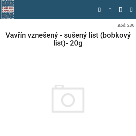
Přejít
Nák
Hledat
na
Přihlášen
obsah
koší
Kód:
236
Vavřín vznešený - sušený list (bobkový
list)- 20g