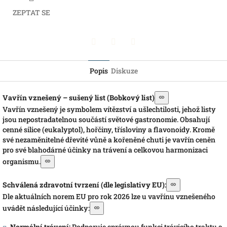
ZEPTAT SE
Pinterest
Twitter
Facebook
Popis
Diskuze
Vavřín vznešený – sušený list (Bobkový list)
Vavřín vznešený je symbolem vítězství a ušlechtilosti, jehož listy
jsou nepostradatelnou součástí světové gastronomie. Obsahují
cenné silice (eukalyptol), hořčiny, třísloviny a flavonoidy. Kromě
své nezaměnitelné dřevité vůně a kořeněné chuti je vavřín ceněn
pro své blahodárné účinky na trávení a celkovou harmonizaci
organismu.
Schválená zdravotní tvrzení (dle legislativy EU):
Dle aktuálních norem EU pro rok 2026 lze u vavřínu vznešeného
uvádět následující účinky:
Normální trávení:
Podporuje správnou funkci trávicího traktu a