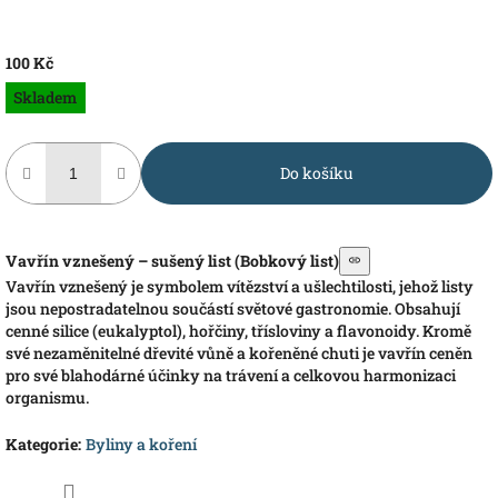
100 Kč
Měrná
Skladem
cena:
Do košíku
Vavřín vznešený – sušený list (Bobkový list)
Vavřín vznešený je symbolem vítězství a ušlechtilosti, jehož listy
jsou nepostradatelnou součástí světové gastronomie. Obsahují
cenné silice (eukalyptol), hořčiny, třísloviny a flavonoidy. Kromě
své nezaměnitelné dřevité vůně a kořeněné chuti je vavřín ceněn
pro své blahodárné účinky na trávení a celkovou harmonizaci
organismu.
Kategorie
:
Byliny a koření