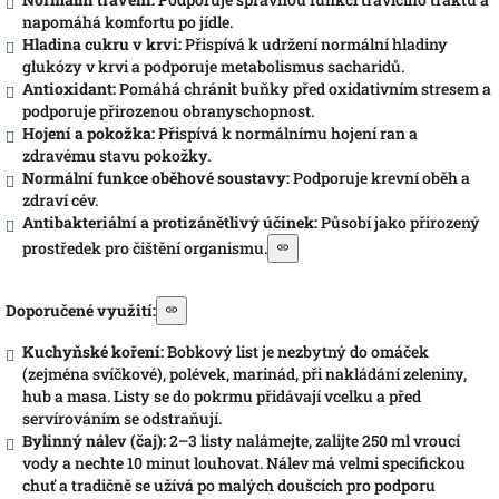
napomáhá komfortu po jídle.
Hladina cukru v krvi:
Přispívá k udržení normální hladiny
glukózy v krvi a podporuje metabolismus sacharidů.
Antioxidant:
Pomáhá chránit buňky před oxidativním stresem a
podporuje přirozenou obranyschopnost.
Hojení a pokožka:
Přispívá k normálnímu hojení ran a
zdravému stavu pokožky.
Normální funkce oběhové soustavy:
Podporuje krevní oběh a
zdraví cév.
Antibakteriální a protizánětlivý účinek:
Působí jako přirozený
prostředek pro čištění organismu.
Doporučené využití:
Kuchyňské koření:
Bobkový list je nezbytný do omáček
(zejména svíčkové), polévek, marinád, při nakládání zeleniny,
hub a masa. Listy se do pokrmu přidávají vcelku a před
servírováním se odstraňují.
Bylinný nálev (čaj):
2–3 listy nalámejte, zalijte 250 ml vroucí
vody a nechte 10 minut louhovat. Nálev má velmi specifickou
chuť a tradičně se užívá po malých doušcích pro podporu