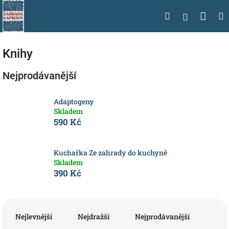
Přejít
Nák
Hledat
na
Přihlášen
obsah
koší
Knihy
Nejprodávanější
Adaptogeny
Skladem
590 Kč
Kuchařka Ze zahrady do kuchyně
Skladem
390 Kč
Ř
a
Nejlevnější
Nejdražší
Nejprodávanější
z