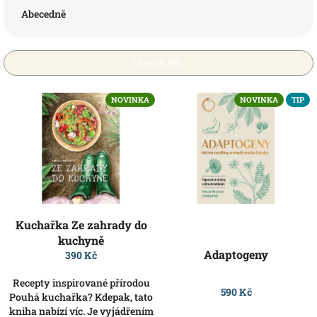
e
Abecedně
n
í
p
Otevřít filtr
r
o
V
NOVINKA
NOVINKA
TIP
d
ý
u
p
k
i
t
s
ů
p
r
o
d
Kuchařka Ze zahrady do
u
kuchyně
k
Adaptogeny
390 Kč
t
ů
Recepty inspirované přírodou
590 Kč
Pouhá kuchařka? Kdepak, tato
kniha nabízí víc. Je vyjádřením