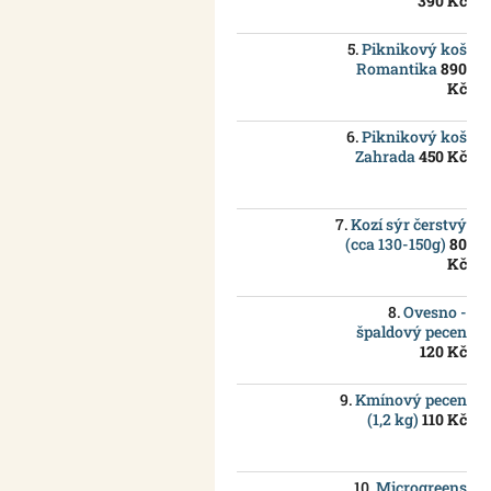
390 Kč
Piknikový koš
Romantika
890
Kč
Piknikový koš
Zahrada
450 Kč
Kozí sýr čerstvý
(cca 130-150g)
80
Kč
Ovesno -
špaldový pecen
120 Kč
Kmínový pecen
(1,2 kg)
110 Kč
Microgreens