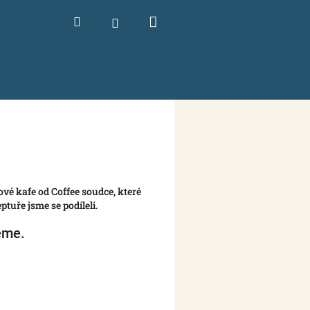
Nákupní
Hledat
Přihlášení
košík
ové kafe od Coffee soudce, které
ptuře jsme se podíleli.
eme.