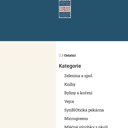
Přejít
na
obsah
Domů
/
Ostatní
P
Přeskočit
Kategorie
o
kategorie
s
Zelenina a spol.
t
Knihy
r
a
Byliny a koření
n
Vejce
n
SynBIOtická pekárna
í
p
Microgreens
a
Mléčné výrobky z okolí