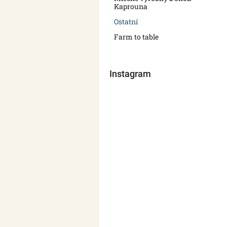
n
Kaprouna
e
Ostatní
l
Farm to table
Instagram