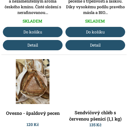
a nezaměnitelným aroma
pečeme s trpělivostí a láskou.
českého kmínu. Čisté složení s
Díky vysokému podílu pravého
nerafinovanou...
másla a BIO...
SKLADEM
SKLADEM
Do košíku
Do košíku
Detail
Detail
Sendvičový chléb s
Ovesno - špaldový pecen
červenou pšenicí (1,1 kg)
120 Kč
135 Kč