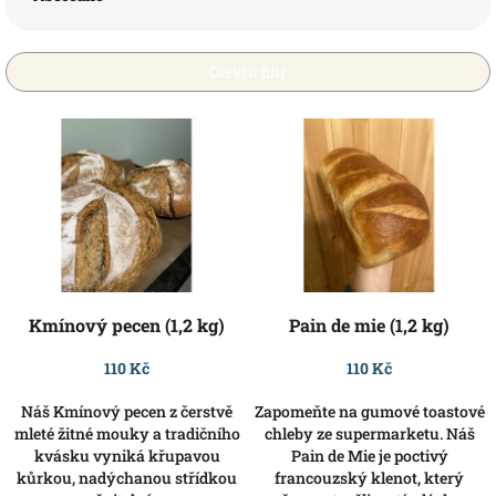
n
í
p
Otevřít filtr
r
o
V
d
ý
u
p
k
i
t
s
ů
p
r
o
d
Kmínový pecen (1,2 kg)
Pain de mie (1,2 kg)
u
k
110 Kč
110 Kč
t
Náš Kmínový pecen z čerstvě
Zapomeňte na gumové toastové
ů
mleté žitné mouky a tradičního
chleby ze supermarketu. Náš
kvásku vyniká křupavou
Pain de Mie je poctivý
kůrkou, nadýchanou střídkou
francouzský klenot, který