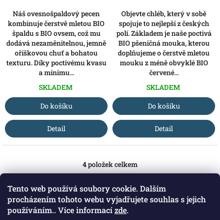
Náš ovesnošpaldový pecen
Objevte chléb, který v sobě
kombinuje čerstvě mletou BIO
spojuje to nejlepší z českých
špaldu s BIO ovsem, což mu
polí. Základem je naše poctivá
dodává nezaměnitelnou, jemně
BIO pšeničná mouka, kterou
oříškovou chuť a bohatou
doplňujeme o čerstvě mletou
texturu. Díky poctivému kvasu
mouku z méně obvyklé BIO
a minimu...
červené...
SKLADEM
SKLADEM
Do košíku
Do košíku
Detail
Detail
4
položek celkem
O
v
l
Tento web používá soubory cookie. Dalším
á
Z
procházením tohoto webu vyjadřujete souhlas s jejich
d
á
používáním.. Více informací
zde
.
Blog Ze zahrady do kuchyně
a
Herohero kanál o všem, co se týká jídla, pití a zahrady