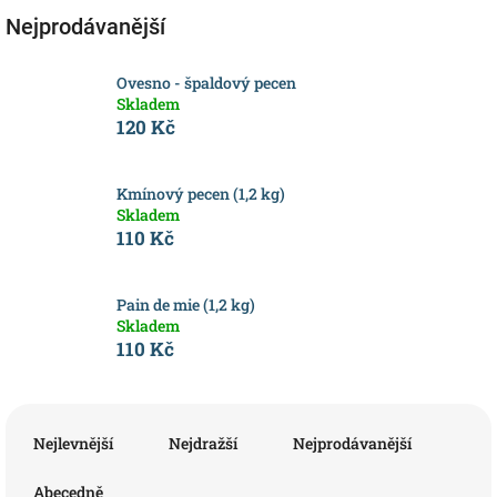
Nejprodávanější
Ovesno - špaldový pecen
Skladem
120 Kč
Kmínový pecen (1,2 kg)
Skladem
110 Kč
Pain de mie (1,2 kg)
Skladem
110 Kč
Ř
a
Nejlevnější
Nejdražší
Nejprodávanější
z
e
Abecedně