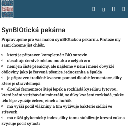
Přejít
Nák
Hledat
na
Přihlášen
obsah
koší
SynBIOtická pekárna
Připravujeme pro vás malou synBIOtickou pekárnu. Protože my
sami chceme jíst chléb:.
který je připraven kompletně z BIO surovin
obsahuje čerstvě mletou mouku z celých zrn
není jen čistě pšeničný, ale najdeme v něm i méně obvyklé
obiloviny jako je červená pšenice, jednozrnka a špalda
je připraven tradičně kvasem pomocí dlouhé fermentace, díky
které je stravitelnější
dlouhá fermentace štěpí lepek a rozkládá
kyselinu fytovou,
která brání vstřebávání minerálů, se díky kvašení rozkládá, takže
tělo lépe využije železo, zinek a hořčík
má vyšší podíl vlákniny a tím vyživuje bakterie sídlící ve
střevech
má nižší glykemický index, díky tomu stabilizuje krevní cukr a
zvyšuje pocit sytosti