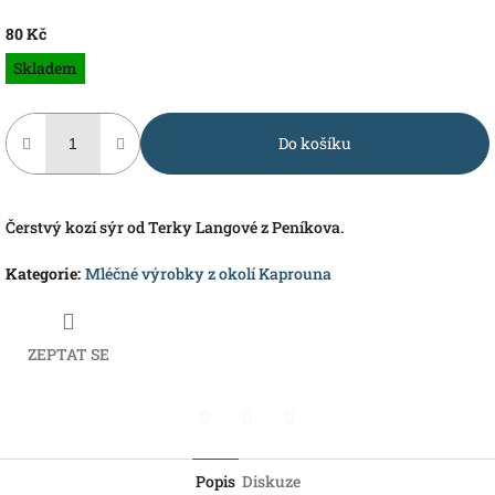
80 Kč
Měrná
Skladem
cena:
Do košíku
Čerstvý kozí sýr od Terky Langové z Peníkova.
Kategorie
:
Mléčné výrobky z okolí Kaprouna
ZEPTAT SE
Pinterest
Twitter
Facebook
Popis
Diskuze