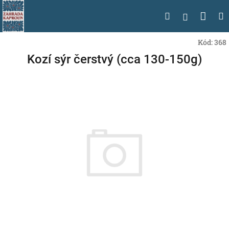
Přejít
Nák
Hledat
na
Přihlášen
obsah
koší
Kód:
368
Kozí sýr čerstvý (cca 130-150g)