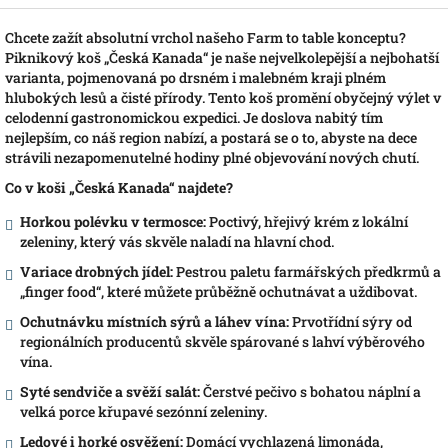
Chcete zažít absolutní vrchol našeho Farm to table konceptu?
Piknikový koš „Česká Kanada“ je naše nejvelkolepější a nejbohatší
varianta, pojmenovaná po drsném i malebném kraji plném
hlubokých lesů a čisté přírody. Tento koš promění obyčejný výlet v
celodenní gastronomickou expedici. Je doslova nabitý tím
nejlepším, co náš region nabízí, a postará se o to, abyste na dece
strávili nezapomenutelné hodiny plné objevování nových chutí.
Co v koši „Česká Kanada“ najdete?
Horkou polévku v termosce:
Poctivý, hřejivý krém z lokální
zeleniny, který vás skvěle naladí na hlavní chod.
Variace drobných jídel:
Pestrou paletu farmářských předkrmů a
„finger food“, které můžete průběžně ochutnávat a uždibovat.
Ochutnávku místních sýrů a láhev vína:
Prvotřídní sýry od
regionálních producentů skvěle spárované s lahví výběrového
vína.
Syté sendviče a svěží salát:
Čerstvé pečivo s bohatou náplní a
velká porce křupavé sezónní zeleniny.
Ledové i horké osvěžení:
Domácí vychlazená limonáda,