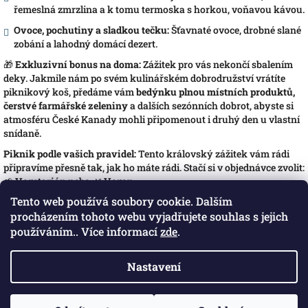
řemeslná zmrzlina a k tomu termoska s horkou, voňavou kávou.
Ovoce, pochutiny a sladkou tečku:
Šťavnaté ovoce, drobné slané
zobání a lahodný domácí dezert.
🎁
Exkluzivní bonus na doma:
Zážitek pro vás nekončí sbalením
deky. Jakmile nám po svém kulinářském dobrodružství vrátíte
piknikový koš, předáme vám
bedýnku plnou místních produktů,
čerstvé farmářské zeleniny
a dalších sezónních dobrot, abyste si
atmosféru České Kanady mohli připomenout i druhý den u vlastní
snídaně.
Piknik podle vašich pravidel:
Tento královský zážitek vám rádi
připravíme přesně tak, jak ho máte rádi. Stačí si v objednávce zvolit:
🌱
Vegetarián
nebo 🌿
Vegan
Tento web používá soubory cookie. Dalším
Z
procházením tohoto webu vyjadřujete souhlas s jejich
á
používáním.. Více informací
zde
.
Blog Ze zahrady do kuchyně
Herohero kanál o všem, co se týká jídla, pití a zahrady
p
a
Nastavení
t
Copyright 2026
Zahrada Kaproun
. Všechna práva
Vytvořil Shoptet
í
vyhrazena.