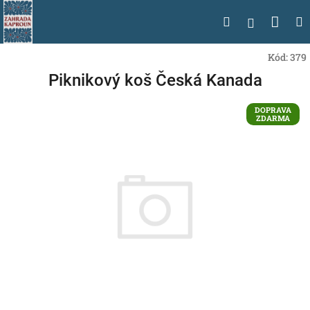
Přejít
Nák
Hledat
na
Přihlášen
obsah
koší
Kód:
379
Piknikový koš Česká Kanada
DOPRAVA
ZDARMA