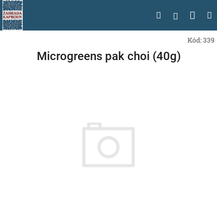
Přejít
Nák
Hledat
na
Přihlášen
obsah
koší
Kód:
339
Microgreens pak choi (40g)