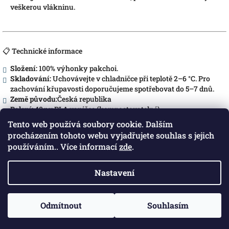
veškerou vlákninu.
📋 Technické informace
Složení:
100% výhonky pakchoi.
Skladování:
Uchovávejte v chladničce při teplotě 2–6 °C. Pro
zachování křupavosti doporučujeme spotřebovat do 5–7 dnů.
Země původu:
Česká republika
Balení:
40g v PLA vaničce (kompostovatelné).
Tento web používá soubory cookie. Dalším
Z
procházením tohoto webu vyjadřujete souhlas s jejich
á
používáním.. Více informací
zde
.
Blog Ze zahrady do kuchyně
Herohero kanál o všem, co se týká jídla, pití a zahrady
p
a
Nastavení
t
Copyright 2026
Zahrada Kaproun
. Všechna práva
Vytvořil Shoptet
í
vyhrazena.
Odmítnout
Souhlasím