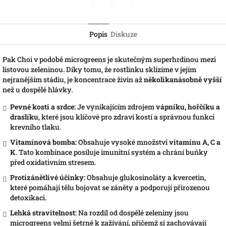
Pinterest
Twitter
Facebook
Popis
Diskuze
Pak Choi v podobě microgreens je skutečným superhrdinou mezi
listovou zeleninou. Díky tomu, že rostlinku sklízíme v jejím
nejranějším stádiu, je koncentrace živin až
několikanásobně vyšší
než u dospělé hlávky.
Pevné kosti a srdce:
Je vynikajícím zdrojem
vápníku, hořčíku a
draslíku
, které jsou klíčové pro zdraví kostí a správnou funkci
krevního tlaku.
Vitamínová bomba:
Obsahuje vysoké množství
vitamínu A, C a
K
. Tato kombinace posiluje imunitní systém a chrání buňky
před oxidativním stresem.
Protizánětlivé účinky:
Obsahuje glukosinoláty a kvercetin,
které pomáhají tělu bojovat se záněty a podporují přirozenou
detoxikaci.
Lehká stravitelnost:
Na rozdíl od dospělé zeleniny jsou
microgreens velmi šetrné k zažívání, přičemž si zachovávají