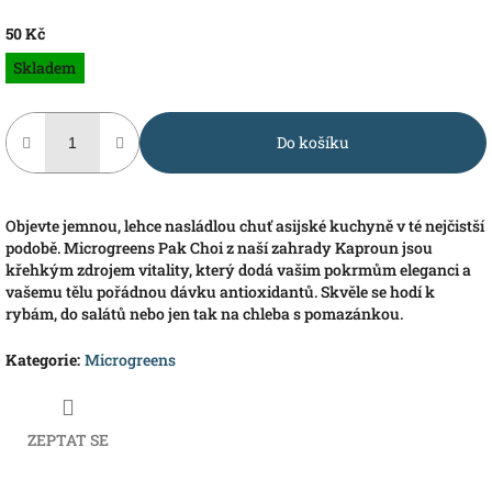
50 Kč
Měrná
Skladem
cena:
Do košíku
Objevte jemnou, lehce nasládlou chuť asijské kuchyně v té nejčistší
podobě. Microgreens Pak Choi z naší zahrady Kaproun jsou
křehkým zdrojem vitality, který dodá vašim pokrmům eleganci a
vašemu tělu pořádnou dávku antioxidantů. Skvěle se hodí k
rybám, do salátů nebo jen tak na chleba s pomazánkou.
Kategorie
:
Microgreens
ZEPTAT SE