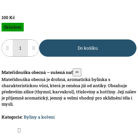
100 Kč
Měrná
Skladem
cena:
Do košíku
Mateřídouška obecná – sušená nať
Mateřídouška obecná je drobná, aromatická bylinka s
charakteristickou vůní, která je ceněna již od antiky. Obsahuje
především silice (thymol, karvakrol), třísloviny a hořčiny. Její nálev
je příjemně aromatický, jemný a velmi vhodný pro zklidnění těla i
mysli.
Kategorie
:
Byliny a koření