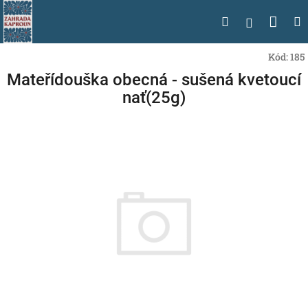
Přejít
Nák
Hledat
na
Přihlášen
obsah
koší
Kód:
185
Mateřídouška obecná - sušená kvetoucí
nať(25g)