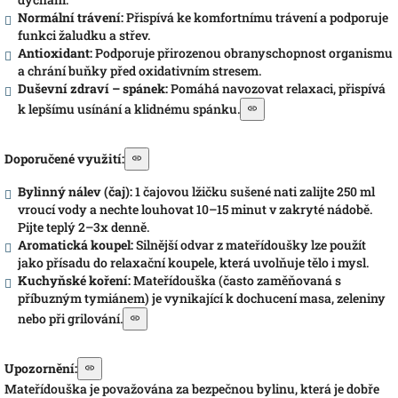
Normální trávení:
Přispívá ke komfortnímu trávení a podporuje
funkci žaludku a střev.
Antioxidant:
Podporuje přirozenou obranyschopnost organismu
a chrání buňky před oxidativním stresem.
Duševní zdraví – spánek:
Pomáhá navozovat relaxaci, přispívá
k lepšímu usínání a klidnému spánku.
Doporučené využití:
Bylinný nálev (čaj):
1 čajovou lžičku sušené nati zalijte 250 ml
vroucí vody a nechte louhovat 10–15 minut v zakryté nádobě.
Pijte teplý 2–3x denně.
Aromatická koupel:
Silnější odvar z mateřídoušky lze použít
jako přísadu do relaxační koupele, která uvolňuje tělo i mysl.
Kuchyňské koření:
Mateřídouška (často zaměňovaná s
příbuzným tymiánem) je vynikající k dochucení masa, zeleniny
nebo při grilování.
Upozornění:
Mateřídouška je považována za bezpečnou bylinu, která je dobře