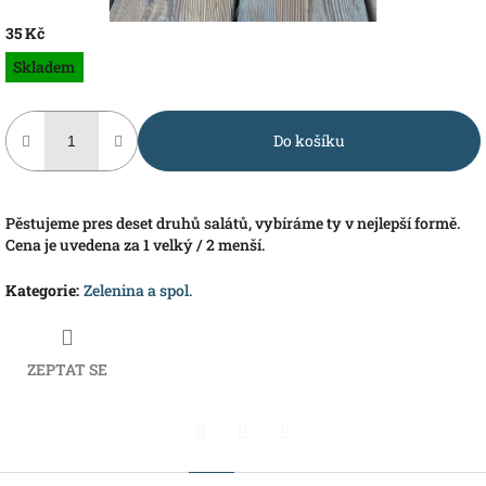
35 Kč
Měrná
Skladem
cena:
Do košíku
Pěstujeme pres deset druhů salátů, vybíráme ty v nejlepší formě.
Cena je uvedena za 1 velký / 2 menší.
Kategorie
:
Zelenina a spol.
ZEPTAT SE
Pinterest
Twitter
Facebook