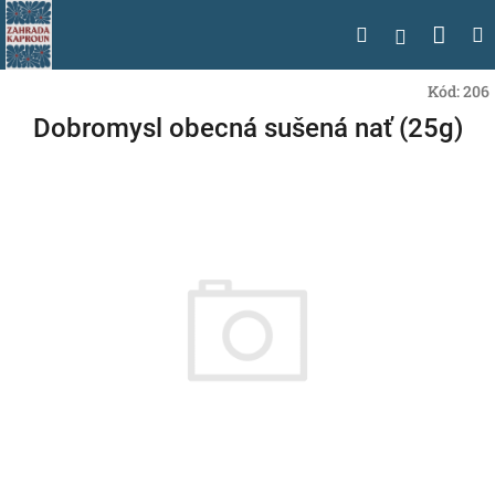
Přejít
Nák
Hledat
na
Přihlášen
obsah
koší
Kód:
206
Dobromysl obecná sušená nať (25g)