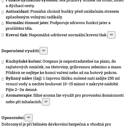
a dýchací cesty.
Antioxidant:
Pomáhá chránit buňky před oxidačním stresem
způsobeným volnými radikály.
Normální činnost jater:
Podporuje zdravou funkci jater a
pročištění těla.
Krevní tlak:
Napomáhá udržovat normální krevní tlak.
Doporučené využití:
Kuchyňské koření:
Oregano je nepostradatelné na pizzu, do
rajčatových omáček, na těstoviny, grilovanou zeleninu a maso.
Přidává se nejlépe ke konci vaření nebo až na hotový pokrm.
Bylinný nálev (čaj):
1 čajovou lžičku sušené nati zalijte 250 ml
vroucí vody a nechte louhovat 10–15 minut v zakryté nádobě.
Pijte 2–3x denně.
Aromaterapie:
Silné aroma lze využít pro provonění domácnosti
nebo při inhalacích.
Upozornění:
Dobromysl je při běžném dávkování bezpečná a vhodná pro