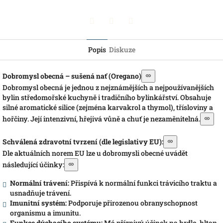
Pinterest
Twitter
Facebook
Popis
Diskuze
Dobromysl obecná – sušená nať (Oregano)
Dobromysl obecná je jednou z nejznámějších a nejpoužívanějších
bylin středomořské kuchyně i tradičního bylinkářství. Obsahuje
silné aromatické silice (zejména karvakrol a thymol), třísloviny a
hořčiny. Její intenzivní, hřejivá vůně a chuť je nezaměnitelná.
Schválená zdravotní tvrzení (dle legislativy EU):
Dle aktuálních norem EU lze u dobromysli obecné uvádět
následující účinky:
Normální trávení:
Přispívá k normální funkci trávicího traktu a
usnadňuje trávení.
Imunitní systém:
Podporuje přirozenou obranyschopnost
organismu a imunitu.
Funkce dýchacího systému:
Má příznivý účinek na hrdlo, hltan