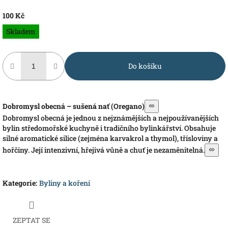
100 Kč
Měrná
Skladem
cena:
Do košíku
Dobromysl obecná – sušená nať (Oregano)
Dobromysl obecná je jednou z nejznámějších a nejpoužívanějších
bylin středomořské kuchyně i tradičního bylinkářství. Obsahuje
silné aromatické silice (zejména karvakrol a thymol), třísloviny a
hořčiny. Její intenzivní, hřejivá vůně a chuť je nezaměnitelná.
Kategorie
:
Byliny a koření
ZEPTAT SE