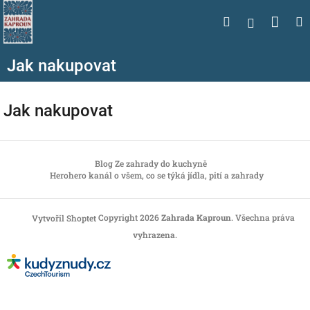
Přejít
Nák
Hledat
na
Přihlášen
obsah
koší
Jak nakupovat
Jak nakupovat
Z
á
Blog Ze zahrady do kuchyně
Herohero kanál o všem, co se týká jídla, pití a zahrady
p
a
t
Copyright 2026
Zahrada Kaproun
. Všechna práva
Vytvořil Shoptet
í
vyhrazena.